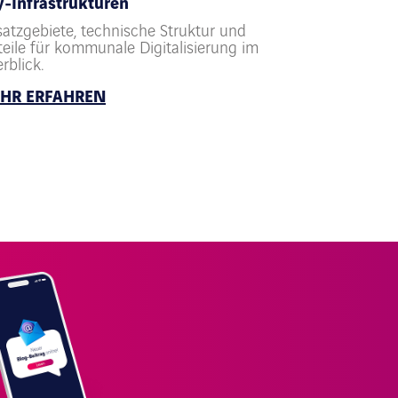
y-Infrastrukturen
satzgebiete, technische Struktur und
teile für kommunale Digitalisierung im
rblick.
HR ERFAHREN