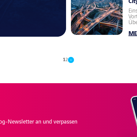
Cit
Ein
Vor
Übe
ME
1
2
›
Blog-Newsletter an und verpassen