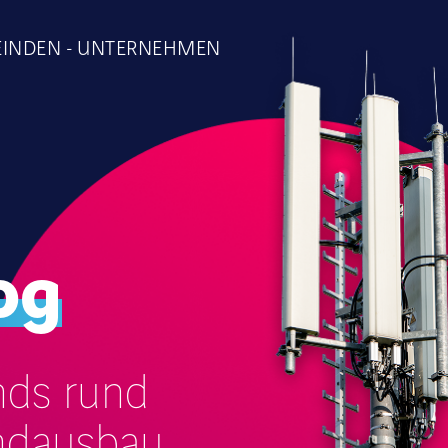
INDEN
UNTERNEHMEN
og
nds rund
ndausbau