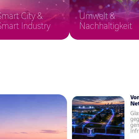
Smart City &
Umwelt &
Smart Industry
Nachhaltigkeit
Vo
Net
Gla
geg
gem
Inf