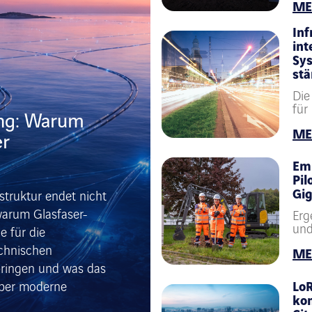
ME
Inf
int
Sy
stä
Die
für
ung: Warum
ME
er
Em
Pil
Gig
astruktur endet nicht
 warum Glasfaser-
Erg
und
e für die
echnischen
ME
bringen und was das
LoR
über moderne
kom