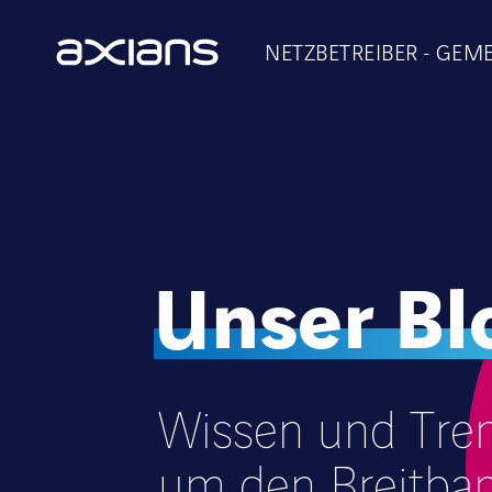
NETZBETREIBER
GEME
Unser Bl
Wissen und Tre
um den Breitba