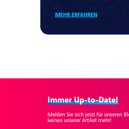
MEHR ERFAHREN
Immer Up-to-Date!
Melden Sie sich jetzt für unseren 
keinen unserer Artikel mehr!